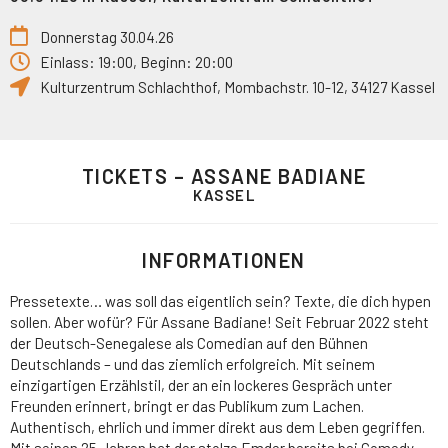
Donnerstag 30.04.26
Einlass: 19:00, Beginn: 20:00
Kulturzentrum Schlachthof
,
Mombachstr. 10-12
,
34127
Kassel
TICKETS – ASSANE BADIANE
KASSEL
INFORMATIONEN
Pressetexte… was soll das eigentlich sein? Texte, die dich hypen
sollen. Aber wofür? Für Assane Badiane! Seit Februar 2022 steht
der Deutsch-Senegalese als Comedian auf den Bühnen
Deutschlands – und das ziemlich erfolgreich. Mit seinem
einzigartigen Erzählstil, der an ein lockeres Gespräch unter
Freunden erinnert, bringt er das Publikum zum Lachen.
Authentisch, ehrlich und immer direkt aus dem Leben gegriffen.
Mit seinen 25 Jahren hat der stolze Emder bereits bei Comedy-